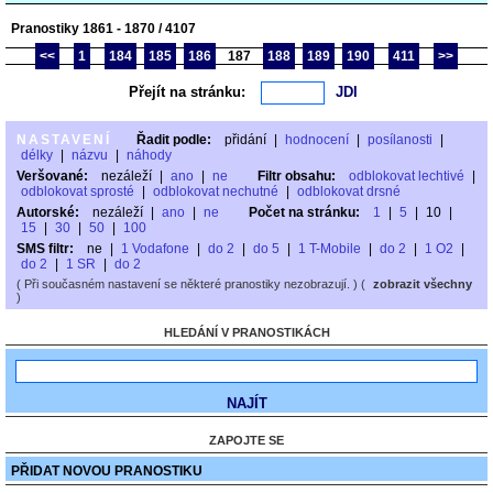
Pranostiky 1861 - 1870 / 4107
<<
1
184
185
186
187
188
189
190
411
>>
Přejít na stránku:
NASTAVENÍ
Řadit podle:
přidání
|
hodnocení
|
posílanosti
|
délky
|
názvu
|
náhody
Veršované:
nezáleží
|
ano
|
ne
Filtr obsahu:
odblokovat lechtivé
|
odblokovat sprosté
|
odblokovat nechutné
|
odblokovat drsné
Autorské:
nezáleží
|
ano
|
ne
Počet na stránku:
1
|
5
|
10
|
15
|
30
|
50
|
100
SMS filtr:
ne
|
1 Vodafone
|
do 2
|
do 5
|
1 T-Mobile
|
do 2
|
1 O2
|
do 2
|
1 SR
|
do 2
( Při současném nastavení se některé pranostiky nezobrazují. ) (
zobrazit všechny
)
HLEDÁNÍ V PRANOSTIKÁCH
ZAPOJTE SE
PŘIDAT NOVOU PRANOSTIKU