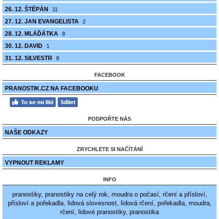
26. 12. ŠTĚPÁN
11
27. 12. JAN EVANGELISTA
2
28. 12. MLÁĎÁTKA
8
30. 12. DAVID
1
31. 12. SILVESTR
8
FACEBOOK
PRANOSTIK.CZ NA FACEBOOKU
PODPOŘTE NÁS
NAŠE ODKAZY
ZRYCHLETE SI NAČÍTÁNÍ
VYPNOUT REKLAMY
INFO
pranostiky, pranostiky na celý rok, moudra o počasí, rčení a přísloví,
přísloví a pořekadla, lidová slovesnost, lidová rčení, pořekadla, moudra,
rčení, lidové pranostiky, pranostika