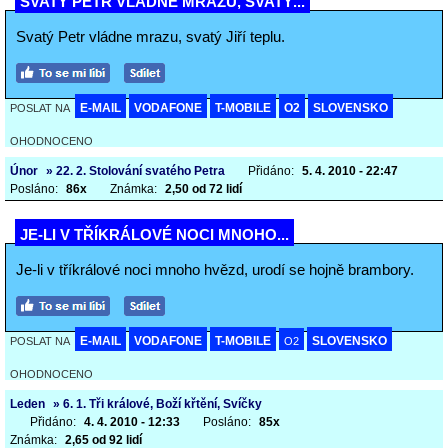
SVATÝ PETR VLÁDNE MRAZU, SVATÝ...
Svatý Petr vládne mrazu, svatý Jiří teplu.
E-MAIL
VODAFONE
T-MOBILE
O2
SLOVENSKO
POSLAT NA
OHODNOCENO
Únor
» 22. 2. Stolování svatého Petra
Přidáno:
5. 4. 2010 - 22:47
Posláno:
86x
Známka:
2,50 od 72 lidí
JE-LI V TŘÍKRÁLOVÉ NOCI MNOHO...
Je-li v tříkrálové noci mnoho hvězd, urodí se hojně brambory.
E-MAIL
VODAFONE
T-MOBILE
SLOVENSKO
POSLAT NA
O2
OHODNOCENO
Leden
» 6. 1. Tři králové, Boží křtění, Svíčky
Přidáno:
4. 4. 2010 - 12:33
Posláno:
85x
Známka:
2,65 od 92 lidí