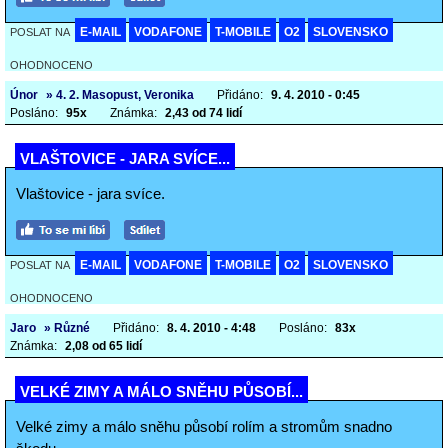
E-MAIL
VODAFONE
T-MOBILE
O2
SLOVENSKO
POSLAT NA
OHODNOCENO
Únor
» 4. 2. Masopust, Veronika
Přidáno:
9. 4. 2010 - 0:45
Posláno:
95x
Známka:
2,43 od 74 lidí
VLAŠTOVICE - JARA SVÍCE...
Vlaštovice - jara svíce.
E-MAIL
VODAFONE
T-MOBILE
O2
SLOVENSKO
POSLAT NA
OHODNOCENO
Jaro
» Různé
Přidáno:
8. 4. 2010 - 4:48
Posláno:
83x
Známka:
2,08 od 65 lidí
VELKÉ ZIMY A MÁLO SNĚHU PŮSOBÍ...
Velké zimy a málo sněhu působí rolím a stromům snadno