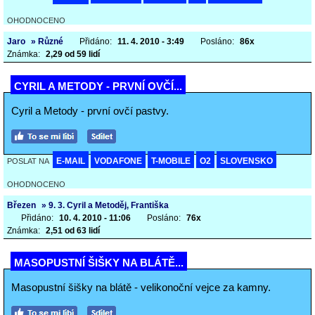
OHODNOCENO
Jaro
» Různé
Přidáno:
11. 4. 2010 - 3:49
Posláno:
86x
Známka:
2,29 od 59 lidí
CYRIL A METODY - PRVNÍ OVČÍ...
Cyril a Metody - první ovčí pastvy.
E-MAIL
VODAFONE
T-MOBILE
O2
SLOVENSKO
POSLAT NA
OHODNOCENO
Březen
» 9. 3. Cyril a Metoděj, Františka
Přidáno:
10. 4. 2010 - 11:06
Posláno:
76x
Známka:
2,51 od 63 lidí
MASOPUSTNÍ ŠIŠKY NA BLÁTĚ...
Masopustní šišky na blátě - velikonoční vejce za kamny.