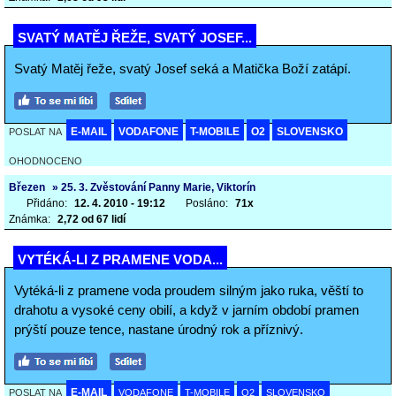
SVATÝ MATĚJ ŘEŽE, SVATÝ JOSEF...
Svatý Matěj řeže, svatý Josef seká a Matička Boží zatápí.
E-MAIL
VODAFONE
T-MOBILE
O2
SLOVENSKO
POSLAT NA
OHODNOCENO
Březen
» 25. 3. Zvěstování Panny Marie, Viktorín
Přidáno:
12. 4. 2010 - 19:12
Posláno:
71x
Známka:
2,72 od 67 lidí
VYTÉKÁ-LI Z PRAMENE VODA...
Vytéká-li z pramene voda proudem silným jako ruka, věští to
drahotu a vysoké ceny obilí, a když v jarním období pramen
prýští pouze tence, nastane úrodný rok a příznivý.
E-MAIL
POSLAT NA
VODAFONE
T-MOBILE
O2
SLOVENSKO