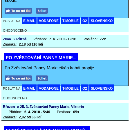
škodu.
E-MAIL
VODAFONE
T-MOBILE
O2
SLOVENSKO
POSLAT NA
OHODNOCENO
Zima
» Různé
Přidáno:
7. 4. 2010 - 19:01
Posláno:
72x
Známka:
2,18 od 110 lidí
PO ZVĚSTOVÁNÍ PANNY MARIE...
Po Zvěstování Panny Marie cikán kabát propije.
E-MAIL
VODAFONE
T-MOBILE
O2
SLOVENSKO
POSLAT NA
OHODNOCENO
Březen
» 25. 3. Zvěstování Panny Marie, Viktorín
Přidáno:
6. 4. 2010 - 5:40
Posláno:
65x
Známka:
2,82 od 66 lidí