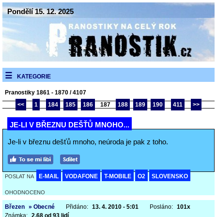
Pondělí 15. 12. 2025
KATEGORIE
Pranostiky 1861 - 1870 / 4107
<<
1
184
185
186
187
188
189
190
411
>>
JE-LI V BŘEZNU DEŠŤŮ MNOHO...
Je-li v březnu dešťů mnoho, neúroda je pak z toho.
E-MAIL
VODAFONE
T-MOBILE
O2
SLOVENSKO
POSLAT NA
OHODNOCENO
Březen
» Obecné
Přidáno:
13. 4. 2010 - 5:01
Posláno:
101x
Známka:
2,68 od 93 lidí