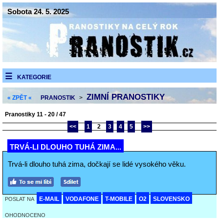
Sobota 24. 5. 2025
KATEGORIE
ZIMNÍ PRANOSTIKY
« ZPĚT «
PRANOSTIK
>
Pranostiky 11 - 20 / 47
<<
1
2
3
4
5
>>
TRVÁ-LI DLOUHO TUHÁ ZIMA...
Trvá-li dlouho tuhá zima, dočkají se lidé vysokého věku.
E-MAIL
VODAFONE
T-MOBILE
O2
SLOVENSKO
POSLAT NA
OHODNOCENO