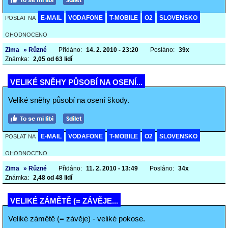
E-MAIL
VODAFONE
T-MOBILE
O2
SLOVENSKO
POSLAT NA
OHODNOCENO
Zima
» Různé
Přidáno:
14. 2. 2010 - 23:20
Posláno:
39x
Známka:
2,05 od 63 lidí
VELIKÉ SNĚHY PŮSOBÍ NA OSENÍ...
Veliké sněhy působí na osení škody.
E-MAIL
VODAFONE
T-MOBILE
O2
SLOVENSKO
POSLAT NA
OHODNOCENO
Zima
» Různé
Přidáno:
11. 2. 2010 - 13:49
Posláno:
34x
Známka:
2,48 od 48 lidí
VELIKÉ ZÁMĚTĚ (= ZÁVĚJE...
Veliké zámětě (= závěje) - veliké pokose.