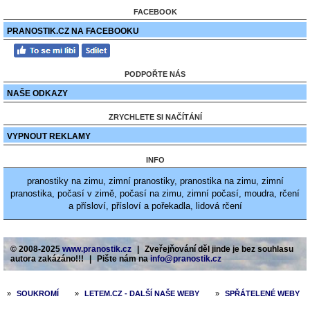
FACEBOOK
PRANOSTIK.CZ NA FACEBOOKU
PODPOŘTE NÁS
NAŠE ODKAZY
ZRYCHLETE SI NAČÍTÁNÍ
VYPNOUT REKLAMY
INFO
pranostiky na zimu, zimní pranostiky, pranostika na zimu, zimní
pranostika, počasí v zimě, počasí na zimu, zimní počasí, moudra, rčení
a přísloví, přísloví a pořekadla, lidová rčení
© 2008-2025
www.pranostik.cz
|
Zveřejňování děl jinde je bez souhlasu
autora zakázáno!!!
|
Pište nám na
info@pranostik.cz
»
SOUKROMÍ
»
LETEM.CZ - DALŠÍ NAŠE WEBY
»
SPŘÁTELENÉ WEBY