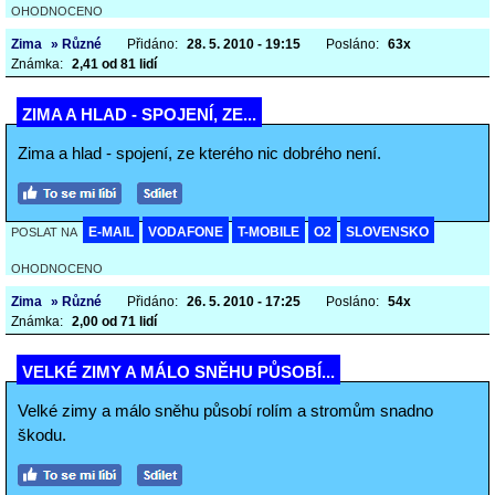
OHODNOCENO
Zima
» Různé
Přidáno:
28. 5. 2010 - 19:15
Posláno:
63x
Známka:
2,41 od 81 lidí
ZIMA A HLAD - SPOJENÍ, ZE...
Zima a hlad - spojení, ze kterého nic dobrého není.
E-MAIL
VODAFONE
T-MOBILE
O2
SLOVENSKO
POSLAT NA
OHODNOCENO
Zima
» Různé
Přidáno:
26. 5. 2010 - 17:25
Posláno:
54x
Známka:
2,00 od 71 lidí
VELKÉ ZIMY A MÁLO SNĚHU PŮSOBÍ...
Velké zimy a málo sněhu působí rolím a stromům snadno
škodu.