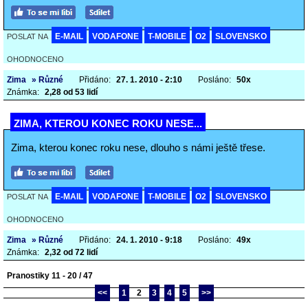
E-MAIL
VODAFONE
T-MOBILE
O2
SLOVENSKO
POSLAT NA
OHODNOCENO
Zima
» Různé
Přidáno:
27. 1. 2010 - 2:10
Posláno:
50x
Známka:
2,28 od 53 lidí
ZIMA, KTEROU KONEC ROKU NESE...
Zima, kterou konec roku nese, dlouho s námi ještě třese.
E-MAIL
VODAFONE
T-MOBILE
O2
SLOVENSKO
POSLAT NA
OHODNOCENO
Zima
» Různé
Přidáno:
24. 1. 2010 - 9:18
Posláno:
49x
Známka:
2,32 od 72 lidí
Pranostiky 11 - 20 / 47
<<
1
2
3
4
5
>>