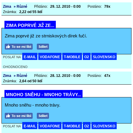
Zima
» Různé
Přidáno:
29. 12. 2010 - 0:00
Posláno:
79x
Známka:
2,22 od 55 lidí
ZIMA POPRVÉ JIŽ ZE...
Zima poprvé již ze strniskových dírek fučí.
E-MAIL
VODAFONE
T-MOBILE
O2
SLOVENSKO
POSLAT NA
OHODNOCENO
Zima
» Různé
Přidáno:
28. 12. 2010 - 0:00
Posláno:
47x
Známka:
2,64 od 50 lidí
MNOHO SNĚHU - MNOHO TRÁVY...
Mnoho sněhu - mnoho trávy.
E-MAIL
VODAFONE
T-MOBILE
O2
SLOVENSKO
POSLAT NA