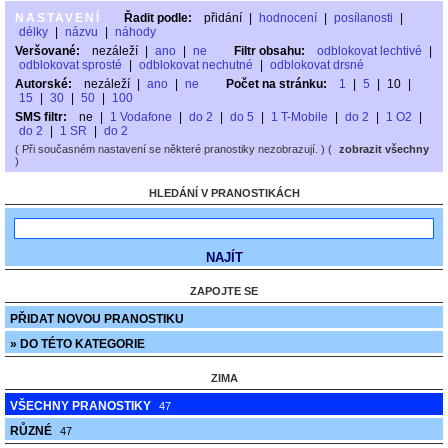
NASTAVENÍ
Řadit podle:
přidání
|
hodnocení
|
posílanosti
|
délky
|
názvu
|
náhody
Veršované:
nezáleží
|
ano
|
ne
Filtr obsahu:
odblokovat lechtivé
|
odblokovat sprosté
|
odblokovat nechutné
|
odblokovat drsné
Autorské:
nezáleží
|
ano
|
ne
Počet na stránku:
1
|
5
|
10
|
15
|
30
|
50
|
100
SMS filtr:
ne
|
1 Vodafone
|
do 2
|
do 5
|
1 T-Mobile
|
do 2
|
1 O2
|
do 2
|
1 SR
|
do 2
( Při současném nastavení se některé pranostiky nezobrazují. ) (
zobrazit všechny
)
HLEDÁNÍ V PRANOSTIKÁCH
ZAPOJTE SE
PŘIDAT NOVOU PRANOSTIKU
» DO TÉTO KATEGORIE
ZIMA
VŠECHNY PRANOSTIKY
47
RŮZNÉ
47