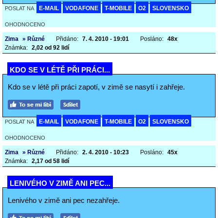
E-MAIL
VODAFONE
T-MOBILE
O2
SLOVENSKO
POSLAT NA
OHODNOCENO
Zima
» Různé
Přidáno:
7. 4. 2010 - 19:01
Posláno:
48x
Známka:
2,02 od 92 lidí
KDO SE V LÉTĚ PŘI PRÁCI...
Kdo se v létě při práci zapotí, v zimě se nasytí i zahřeje.
E-MAIL
VODAFONE
T-MOBILE
O2
SLOVENSKO
POSLAT NA
OHODNOCENO
Zima
» Různé
Přidáno:
2. 4. 2010 - 10:23
Posláno:
45x
Známka:
2,17 od 58 lidí
LENIVÉHO V ZIMĚ ANI PEC...
Lenivého v zimě ani pec nezahřeje.