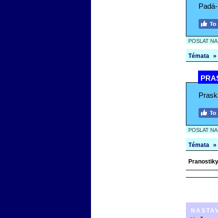
Padá-l
POSLAT N
Témata
»
PRAS
Praska
POSLAT N
Témata
»
Pranostiky
NASTA