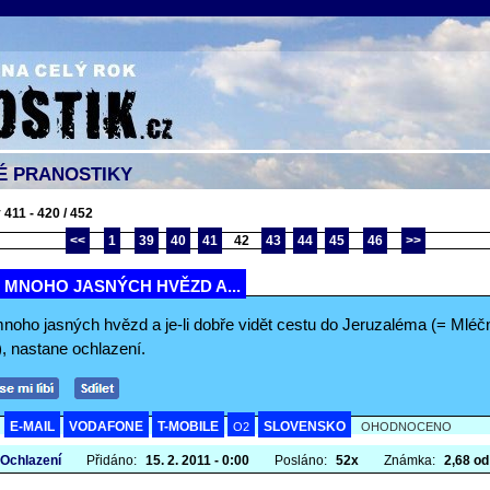
É PRANOSTIKY
 411 - 420 / 452
<<
1
39
40
41
42
43
44
45
46
>>
I MNOHO JASNÝCH HVĚZD A...
 mnoho jasných hvězd a je-li dobře vidět cestu do Jeruzaléma (= Mléč
, nastane ochlazení.
E-MAIL
VODAFONE
T-MOBILE
SLOVENSKO
A
O2
OHODNOCENO
 Ochlazení
Přidáno:
15. 2. 2011 - 0:00
Posláno:
52x
Známka:
2,68 od 