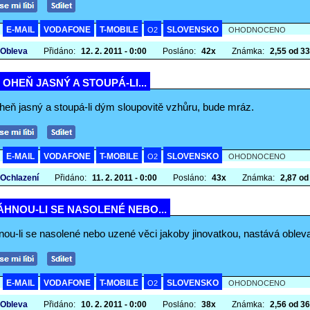
E-MAIL
VODAFONE
T-MOBILE
SLOVENSKO
A
O2
OHODNOCENO
 Obleva
Přidáno:
12. 2. 2011 - 0:00
Posláno:
42x
Známka:
2,55 od 33 
I OHEŇ JASNÝ A STOUPÁ-LI...
oheň jasný a stoupá-li dým sloupovitě vzhůru, bude mráz.
E-MAIL
VODAFONE
T-MOBILE
SLOVENSKO
A
O2
OHODNOCENO
 Ochlazení
Přidáno:
11. 2. 2011 - 0:00
Posláno:
43x
Známka:
2,87 od 
HNOU-LI SE NASOLENÉ NEBO...
nou-li se nasolené nebo uzené věci jakoby jinovatkou, nastává oblev
E-MAIL
VODAFONE
T-MOBILE
SLOVENSKO
A
O2
OHODNOCENO
 Obleva
Přidáno:
10. 2. 2011 - 0:00
Posláno:
38x
Známka:
2,56 od 36 