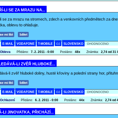
Í-LI SE ZA MRAZU NA...
-li se za mrazu na stromech, zdech a venkovních předmětech za dne
tka, oblevu to ohlašuje.
E-MAIL
VODAFONE
T-MOBILE
SLOVENSKO
A
O2
OHODNOCENO
 Obleva
Přidáno:
7. 2. 2011 - 0:00
Posláno:
48x
Známka:
2,74 od 31 l
EDÁVÁ-LI ZVĚŘ HLUBOKÉ...
ává-li zvěř hluboké doliny, husté křoviny a polední strany hor, přituhn
E-MAIL
VODAFONE
T-MOBILE
SLOVENSKO
A
O2
OHODNOCENO
 Ochlazení
Přidáno:
6. 2. 2011 - 0:00
Posláno:
44x
Známka:
2,74 od 4
-LI JINOVATKA, PŘICHÁZÍ...