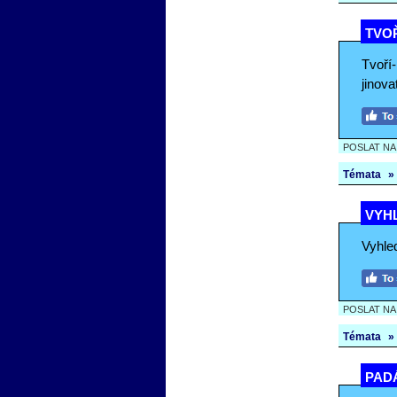
TVOŘ
Tvoří
jinova
POSLAT N
Témata
»
VYHL
Vyhled
POSLAT N
Témata
»
PADÁ