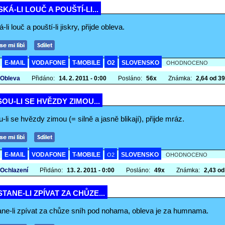
KÁ-LI LOUČ A POUŠTÍ-LI...
-li louč a pouští-li jiskry, přijde obleva.
E-MAIL
VODAFONE
T-MOBILE
O2
SLOVENSKO
A
OHODNOCENO
 Obleva
Přidáno:
14. 2. 2011 - 0:00
Posláno:
56x
Známka:
2,64 od 39 
OU-LI SE HVĚZDY ZIMOU...
-li se hvězdy zimou (= silně a jasně blikají), přijde mráz.
E-MAIL
VODAFONE
T-MOBILE
SLOVENSKO
A
O2
OHODNOCENO
 Ochlazení
Přidáno:
13. 2. 2011 - 0:00
Posláno:
49x
Známka:
2,43 od 
TANE-LI ZPÍVAT ZA CHŮZE...
ane-li zpívat za chůze sníh pod nohama, obleva je za humnama.