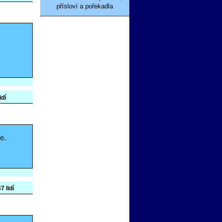
přísloví a pořekadla
idí
e.
7 lidí