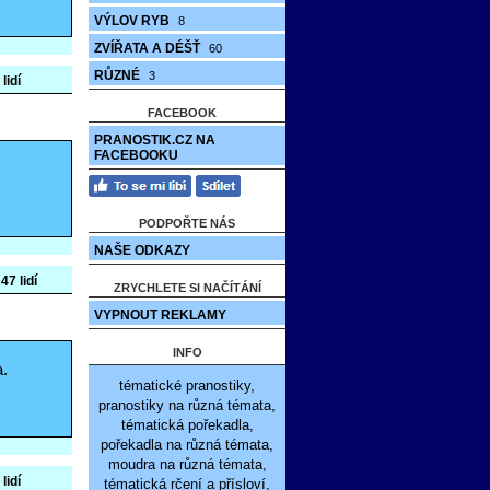
VÝLOV RYB
8
ZVÍŘATA A DÉŠŤ
60
RŮZNÉ
3
lidí
FACEBOOK
PRANOSTIK.CZ NA
FACEBOOKU
PODPOŘTE NÁS
NAŠE ODKAZY
47 lidí
ZRYCHLETE SI NAČÍTÁNÍ
VYPNOUT REKLAMY
INFO
a.
tématické pranostiky,
pranostiky na různá témata,
tématická pořekadla,
pořekadla na různá témata,
moudra na různá témata,
lidí
tématická rčení a přísloví,