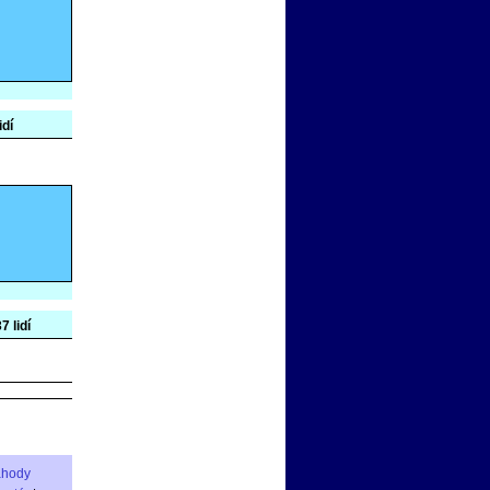
idí
7 lidí
áhody