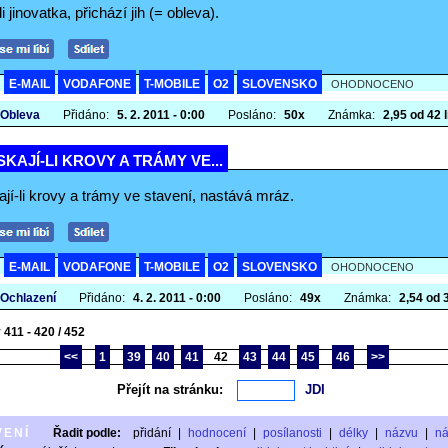
i jinovatka, přichází jih (= obleva).
E-MAIL
VODAFONE
T-MOBILE
O2
SLOVENSKO
A
OHODNOCENO
 Obleva
Přidáno:
5. 2. 2011 - 0:00
Posláno:
50x
Známka:
2,95 od 42 l
KAJÍ-LI KROVY A TRÁMY VE...
jí-li krovy a trámy ve stavení, nastává mráz.
E-MAIL
VODAFONE
T-MOBILE
O2
SLOVENSKO
A
OHODNOCENO
 Ochlazení
Přidáno:
4. 2. 2011 - 0:00
Posláno:
49x
Známka:
2,54 od 3
 411 - 420 / 452
<<
1
39
40
41
42
43
44
45
46
>>
Přejít na stránku:
VENÍ
Řadit podle:
přidání
|
hodnocení
|
posílanosti
|
délky
|
názvu
|
n