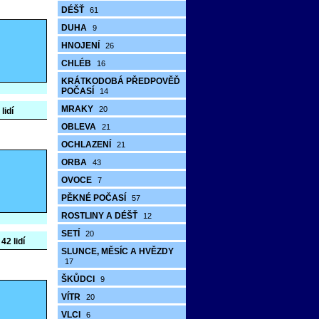
DÉŠŤ
61
DUHA
9
HNOJENÍ
26
CHLÉB
16
KRÁTKODOBÁ PŘEDPOVĚĎ
POČASÍ
14
MRAKY
20
lidí
OBLEVA
21
OCHLAZENÍ
21
ORBA
43
OVOCE
7
PĚKNÉ POČASÍ
57
ROSTLINY A DÉŠŤ
12
SETÍ
20
42 lidí
SLUNCE, MĚSÍC A HVĚZDY
17
ŠKŮDCI
9
VÍTR
20
VLCI
6