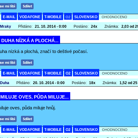
E-MAIL
VODAFONE
T-MOBILE
SLOVENSKO
A
O2
OHODNOCENO
 Mraky
Přidáno:
21. 10. 2014 - 0:00
Posláno:
24x
Známka:
2,03 od 29
I DUHA NÍZKÁ A PLOCHÁ...
duha nízká a plochá, značí to deštivé počasí.
E-MAIL
VODAFONE
T-MOBILE
O2
SLOVENSKO
A
OHODNOCENO
 Duha
Přidáno:
20. 10. 2014 - 0:00
Posláno:
18x
Známka:
1,52 od 25 
MILUJE OVES, PŮDA MILUJE...
luje oves, půda miluje hnůj.
E-MAIL
VODAFONE
T-MOBILE
O2
SLOVENSKO
A
OHODNOCENO