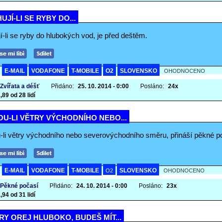
UJÍ-LI SE RYBY DO...
í-li se ryby do hlubokých vod, je před deštěm.
E-MAIL
VODAFONE
T-MOBILE
O2
SLOVENSKO
A
OHODNOCENO
 Zvířata a déšť
Přidáno:
25. 10. 2014 - 0:00
Posláno:
24x
,89 od 28 lidí
U-LI VĚTRY VÝCHODNÍHO NEBO...
-li větry východního nebo severovýchodního směru, přináší pěkné p
E-MAIL
VODAFONE
T-MOBILE
SLOVENSKO
A
O2
OHODNOCENO
 Pěkné počasí
Přidáno:
24. 10. 2014 - 0:00
Posláno:
23x
,94 od 31 lidí
Y OREJ HLUBOKO, BUDEŠ MÍT...