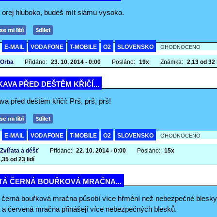
 orej hluboko, budeš mít slámu vysoko.
E-MAIL
VODAFONE
T-MOBILE
O2
SLOVENSKO
A
OHODNOCENO
 Orba
Přidáno:
23. 10. 2014 - 0:00
Posláno:
19x
Známka:
2,13 od 32 l
AVA PŘED DEŠTĚM KŘIČÍ...
a před deštěm křičí: Prš, prš, prš!
E-MAIL
VODAFONE
T-MOBILE
O2
SLOVENSKO
A
OHODNOCENO
 Zvířata a déšť
Přidáno:
22. 10. 2014 - 0:00
Posláno:
15x
,35 od 23 lidí
TÁ ČERNÁ BOUŘKOVÁ MRAČNA...
 černá bouřková mračna působí více hřmění než nebezpečné blesky
 a červená mračna přinášejí více nebezpečných blesků.