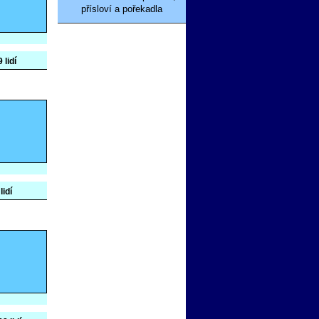
přísloví a pořekadla
 lidí
lidí