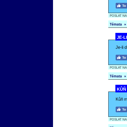
POSLAT N
Témata
»
JE-L
Je-li 
POSLAT N
Témata
»
KŮŇ 
Kůň mi
POSLAT N