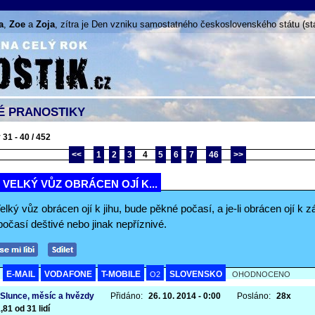
a
,
Zoe
a
Zoja
, zítra je
Den vzniku samostatného československého státu (stá
É PRANOSTIKY
31 - 40 / 452
<<
1
2
3
4
5
6
7
46
>>
I VELKÝ VŮZ OBRÁCEN OJÍ K...
Velký vůz obrácen ojí k jihu, bude pěkné počasí, a je-li obrácen ojí k 
očasí deštivé nebo jinak nepříznivé.
E-MAIL
VODAFONE
T-MOBILE
SLOVENSKO
A
O2
OHODNOCENO
 Slunce, měsíc a hvězdy
Přidáno:
26. 10. 2014 - 0:00
Posláno:
28x
,81 od 31 lidí