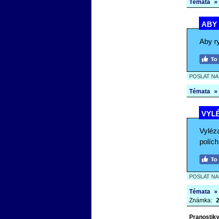
Témata
»
ABY 
Aby r
POSLAT N
Témata
»
VYLÉ
Vyléza
polích
POSLAT N
Témata
»
Známka:
2
Pranostiky 