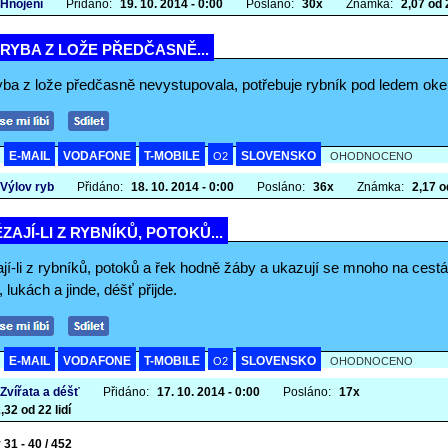
 Hnojení
Přidáno:
19. 10. 2014 - 0:00
Posláno:
30x
Známka:
2,07 od 2
RYBA Z LOŽE PŘEDČASNĚ...
yba z lože předčasně nevystupovala, potřebuje rybník pod ledem oke
E-MAIL
VODAFONE
T-MOBILE
SLOVENSKO
A
O2
OHODNOCENO
 Výlov ryb
Přidáno:
18. 10. 2014 - 0:00
Posláno:
36x
Známka:
2,17 od
ZAJÍ-LI Z RYBNÍKŮ, POTOKŮ...
jí-li z rybníků, potoků a řek hodně žáby a ukazují se mnoho na cest
, lukách a jinde, déšť přijde.
E-MAIL
VODAFONE
T-MOBILE
SLOVENSKO
A
O2
OHODNOCENO
 Zvířata a déšť
Přidáno:
17. 10. 2014 - 0:00
Posláno:
17x
,32 od 22 lidí
31 - 40 / 452