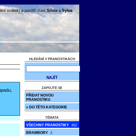
tní svátek)
a pozítří slaví
Silvie
a
Sylva
.
HLEDÁNÍ V PRANOSTIKÁCH
ZAPOJTE SE
západu,
PŘIDAT NOVOU
PRANOSTIKU
» DO TÉTO KATEGORIE
TÉMATA
VŠECHNY PRANOSTIKY
452
BRAMBORY
2