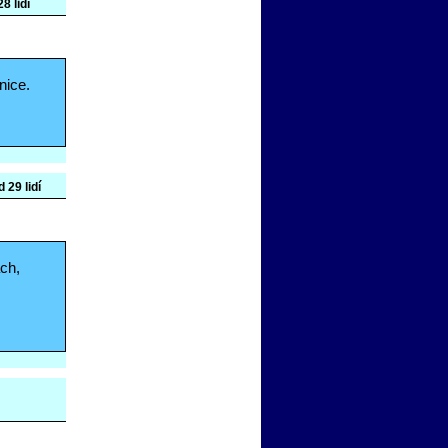
8 lidí
nice.
 29 lidí
ách,