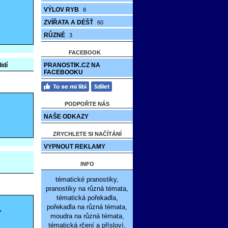
VÝLOV RYB
8
ZVÍŘATA A DÉŠŤ
60
RŮZNÉ
3
FACEBOOK
idí
PRANOSTIK.CZ NA
FACEBOOKU
PODPOŘTE NÁS
NAŠE ODKAZY
ZRYCHLETE SI NAČÍTÁNÍ
VYPNOUT REKLAMY
INFO
tématické pranostiky,
pranostiky na různá témata,
tématická pořekadla,
pořekadla na různá témata,
,
moudra na různá témata,
tématická rčení a přísloví,