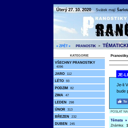
Úterý 27. 10. 2020
Svátek mají
Šarlot
TÉMATICK
« ZPĚT «
PRANOSTIK
>
KATEGORIE
Pranostiky 
VŠECHNY PRANOSTIKY
4096
JARO
112
JE-L
LÉTO
93
Je-li 
PODZIM
82
bude p
ZIMA
47
LEDEN
298
ÚNOR
313
POSLAT N
BŘEZEN
232
Témata
»
DUBEN
245
Známka:
1