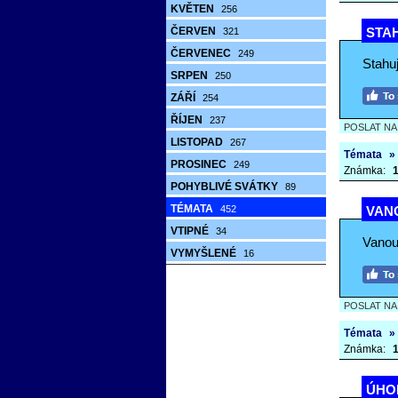
KVĚTEN
256
ČERVEN
STAH
321
ČERVENEC
249
Stahuj
SRPEN
250
ZÁŘÍ
254
ŘÍJEN
237
POSLAT N
LISTOPAD
267
Témata
»
PROSINEC
249
Známka:
1
POHYBLIVÉ SVÁTKY
89
TÉMATA
452
VANO
VTIPNÉ
34
Vanou
VYMYŠLENÉ
16
POSLAT N
Témata
»
Známka:
1
ÚHOR