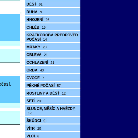
DÉŠŤ
61
DUHA
9
HNOJENÍ
26
CHLÉB
16
KRÁTKODOBÁ PŘEDPOVĚĎ
POČASÍ
14
MRAKY
20
OBLEVA
21
OCHLAZENÍ
21
ORBA
43
OVOCE
7
očasí.
PĚKNÉ POČASÍ
57
ROSTLINY A DÉŠŤ
12
SETÍ
20
SLUNCE, MĚSÍC A HVĚZDY
17
ŠKŮDCI
9
VÍTR
20
VLCI
6