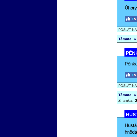
Úhory
POSLAT N
Témata
»
PĚNK
Pěnkav
POSLAT N
Témata
»
Známka:
2
HUS
Hustá
hnědá