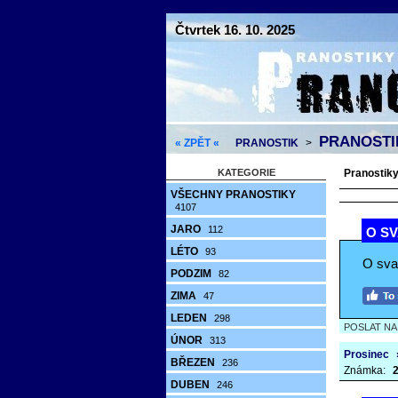
Čtvrtek 16. 10. 2025
PRANOSTI
« ZPĚT «
PRANOSTIK
>
KATEGORIE
Pranostiky
VŠECHNY PRANOSTIKY
4107
JARO
112
O S
LÉTO
93
O sva
PODZIM
82
ZIMA
47
LEDEN
298
POSLAT N
ÚNOR
313
Prosinec
BŘEZEN
236
Známka:
2
DUBEN
246