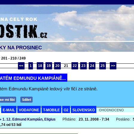
KY NA PROSINEC
 201 - 210 / 249
<<
1
18
19
20
21
22
23
24
25
>>
VATÉM EDMUNDU KAMPIÁNĚ...
tém Edmundu Kampiáně ledový vítr fičí ze stráně.
E-MAIL
VODAFONE
T-MOBILE
O2
SLOVENSKO
A
OHODNOCENO
» 1. 12. Edmund Kampián, Eligius
Přidáno:
23. 11. 2008 - 7:34
Posláno:
,74 od 53 lidí