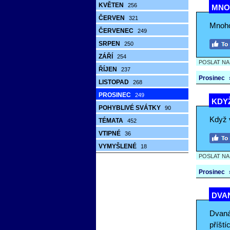
KVĚTEN
256
MNOH
ČERVEN
321
Mnoho
ČERVENEC
249
SRPEN
250
ZÁŘÍ
254
POSLAT N
ŘÍJEN
237
Prosinec
LISTOPAD
268
PROSINEC
249
KDYŽ
POHYBLIVÉ SVÁTKY
90
Když v
TÉMATA
452
VTIPNÉ
36
VYMYŠLENÉ
18
POSLAT N
Prosinec
DVAN
Dvanác
příští