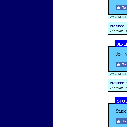
POSLAT N
Prosinec
Známka:
3
JE-L
Je-li 
POSLAT N
Prosinec
Známka:
2
STUD
Studen