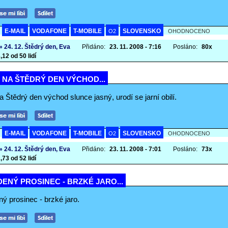
E-MAIL
VODAFONE
T-MOBILE
SLOVENSKO
A
O2
OHODNOCENO
» 24. 12. Štědrý den, Eva
Přidáno:
23. 11. 2008 - 7:16
Posláno:
80x
,12 od 50 lidí
I NA ŠTĚDRÝ DEN VÝCHOD...
na Štědrý den východ slunce jasný, urodí se jarní obilí.
E-MAIL
VODAFONE
T-MOBILE
SLOVENSKO
A
O2
OHODNOCENO
» 24. 12. Štědrý den, Eva
Přidáno:
23. 11. 2008 - 7:01
Posláno:
73x
,73 od 52 lidí
ENÝ PROSINEC - BRZKÉ JARO...
ý prosinec - brzké jaro.