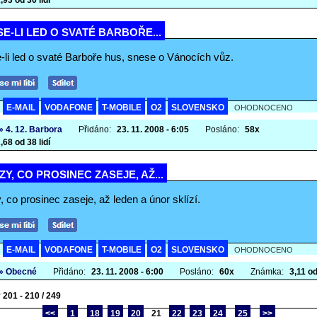
,93 od 30 lidí
E-LI LED O SVATÉ BARBOŘE...
-li led o svaté Barboře hus, snese o Vánocích vůz.
E-MAIL
VODAFONE
T-MOBILE
O2
SLOVENSKO
A
OHODNOCENO
» 4. 12. Barbora
Přidáno:
23. 11. 2008 - 6:05
Posláno:
58x
,68 od 38 lidí
Y, CO PROSINEC ZASEJE, AŽ...
 co prosinec zaseje, až leden a únor sklízí.
E-MAIL
VODAFONE
T-MOBILE
O2
SLOVENSKO
A
OHODNOCENO
» Obecné
Přidáno:
23. 11. 2008 - 6:00
Posláno:
60x
Známka:
3,11 od
 201 - 210 / 249
<<
1
18
19
20
21
22
23
24
25
>>