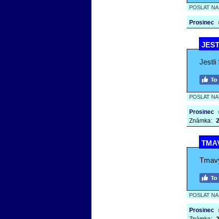
POSLAT N
Prosinec
JEST
Jestl
POSLAT N
Prosinec
Známka:
2
TMA
Tmavý
POSLAT N
Prosinec