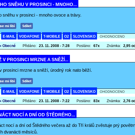
O SNĚHU V PROSINCI - MNOHO...
 sněhu v prosinci - mnoho ovoce a trávy.
E-MAIL
VODAFONE
T-MOBILE
O2
SLOVENSKO
A
OHODNOCENO
» Obecné
Přidáno:
23. 11. 2008 - 7:28
Posláno:
67x
Známka:
2,95 od
 V PROSINCI MRZNE A SNĚŽÍ...
 prosinci mrzne a sněží, úrodný rok nato běží.
E-MAIL
VODAFONE
T-MOBILE
O2
SLOVENSKO
A
OHODNOCENO
» Obecné
Přidáno:
23. 11. 2008 - 7:22
Posláno:
83x
Známka:
2,76 od
ÁCT NOCÍ A DNÍ OD ŠTĚDRÉHO...
t nocí a dní od Štědrého večera až do Tří králů zvěstuje prý povětr
ch dvanácti měsíců.