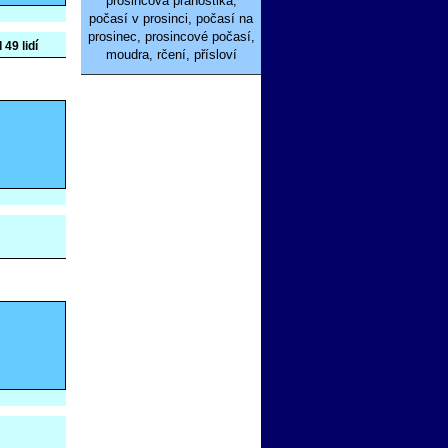
prosincová pranostika,
počasí v prosinci, počasí na
prosinec, prosincové počasí,
 49 lidí
moudra, rčení, přísloví