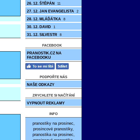
26. 12. ŠTĚPÁN
11
27. 12. JAN EVANGELISTA
2
28. 12. MLÁĎÁTKA
8
30. 12. DAVID
1
31. 12. SILVESTR
8
FACEBOOK
PRANOSTIK.CZ NA
FACEBOOKU
PODPOŘTE NÁS
NAŠE ODKAZY
ZRYCHLETE SI NAČÍTÁNÍ
VYPNOUT REKLAMY
INFO
pranostiky na prosinec,
prosincové pranostiky,
pranostika na prosinec,