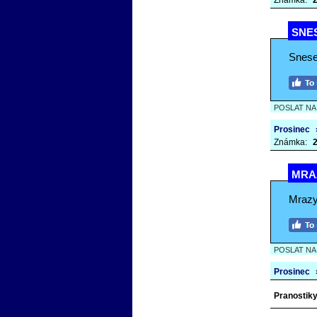
Známka:
2
SNES
Snese
POSLAT N
Prosinec
Známka:
2
MRAZ
Mrazy,
POSLAT N
Prosinec
Pranostiky