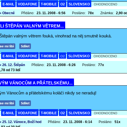
E-MAIL
VODAFONE
T-MOBILE
O2
SLOVENSKO
A
OHODNOCENO
» Obecné
Přidáno:
23. 11. 2008 - 6:56
Posláno:
78x
Známka:
2,90 od
LI ŠTĚPÁN VALNÝM VĚTREM...
i Štěpán valným větrem fouká, vinohrad na něj smutně kouká.
E-MAIL
VODAFONE
T-MOBILE
SLOVENSKO
A
O2
OHODNOCENO
» 26. 12. Štěpán
Přidáno:
23. 11. 2008 - 6:26
Posláno:
77x
,78 od 73 lidí
VÝM VÁNOCŮM A PŘÁTELSKÉMU...
m Vánocům a přátelskému koláči nikdy se neraduj!
E-MAIL
VODAFONE
T-MOBILE
O2
SLOVENSKO
A
OHODNOCENO
» 25. 12. Vánoce, Boží hod
Přidáno:
23. 11. 2008 - 6:14
Posláno:
51x