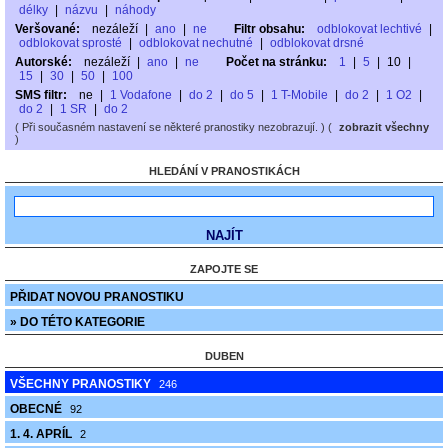
délky
|
názvu
|
náhody
Veršované:
nezáleží
|
ano
|
ne
Filtr obsahu:
odblokovat lechtivé
|
odblokovat sprosté
|
odblokovat nechutné
|
odblokovat drsné
Autorské:
nezáleží
|
ano
|
ne
Počet na stránku:
1
|
5
|
10
|
15
|
30
|
50
|
100
SMS filtr:
ne
|
1 Vodafone
|
do 2
|
do 5
|
1 T-Mobile
|
do 2
|
1 O2
|
do 2
|
1 SR
|
do 2
( Při současném nastavení se některé pranostiky nezobrazují. ) (
zobrazit všechny
)
HLEDÁNÍ V PRANOSTIKÁCH
ZAPOJTE SE
PŘIDAT NOVOU PRANOSTIKU
» DO TÉTO KATEGORIE
DUBEN
VŠECHNY PRANOSTIKY
246
OBECNÉ
92
1. 4. APRÍL
2