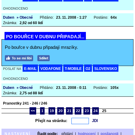
OHODNOCENO
Duben
» Obecné
Přidáno:
23. 11. 2008 - 1:27
Posláno:
64x
Známka:
2,92 od 60 lidí
PO BOUŘCE V DUBNU PŘIPADAJÍ...
Po bouřce v dubnu připadají mrazíky.
E-MAIL
VODAFONE
T-MOBILE
O2
SLOVENSKO
POSLAT NA
OHODNOCENO
Duben
» Obecné
Přidáno:
23. 11. 2008 - 0:11
Posláno:
105x
Známka:
2,75 od 88 lidí
Pranostiky 241 - 246 / 246
<<
1
19
20
21
22
23
24
25
Přejít na stránku:
NASTAVENÍ
Řadit podle:
přidání
|
hodnocení
|
posílanosti
|