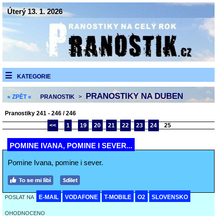
Úterý 13. 1. 2026
KATEGORIE
PRANOSTIKY NA DUBEN
« ZPĚT «
PRANOSTIK
>
Pranostiky 241 - 246 / 246
<<
1
19
20
21
22
23
24
25
POMINE IVANA, POMINE I SEVER...
Pomine Ivana, pomine i sever.
E-MAIL
VODAFONE
T-MOBILE
O2
SLOVENSKO
POSLAT NA
OHODNOCENO