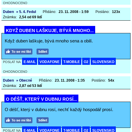
OHODNOCENO
Duben
» 5. 4. Fedul
Přidáno:
23. 11. 2008 - 1:59
Posláno:
123x
Známka:
2,54 od 69 lidí
KDYŽ DUBEN LAŠKUJE, BÝVÁ MNOHO...
Když duben laškuje, bývá mnoho sena a obilí.
E-MAIL
VODAFONE
T-MOBILE
O2
SLOVENSKO
POSLAT NA
OHODNOCENO
Duben
» Obecné
Přidáno:
23. 11. 2008 - 1:35
Posláno:
54x
Známka:
2,87 od 53 lidí
O DÉŠŤ, KTERÝ V DUBNU ROSÍ...
O déšť, který v dubnu rosí, nechť každý hospodář prosí.
E-MAIL
VODAFONE
T-MOBILE
O2
SLOVENSKO
POSLAT NA