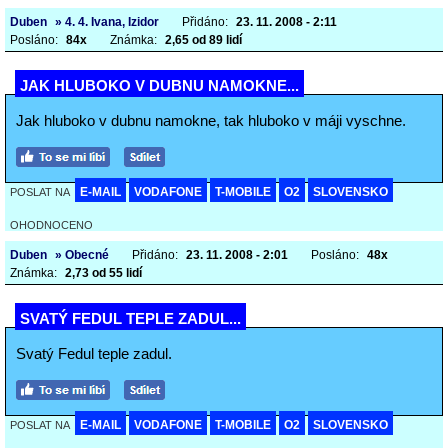
Duben
» 4. 4. Ivana, Izidor
Přidáno:
23. 11. 2008 - 2:11
Posláno:
84x
Známka:
2,65 od 89 lidí
JAK HLUBOKO V DUBNU NAMOKNE...
Jak hluboko v dubnu namokne, tak hluboko v máji vyschne.
E-MAIL
VODAFONE
T-MOBILE
O2
SLOVENSKO
POSLAT NA
OHODNOCENO
Duben
» Obecné
Přidáno:
23. 11. 2008 - 2:01
Posláno:
48x
Známka:
2,73 od 55 lidí
SVATÝ FEDUL TEPLE ZADUL...
Svatý Fedul teple zadul.
E-MAIL
VODAFONE
T-MOBILE
O2
SLOVENSKO
POSLAT NA