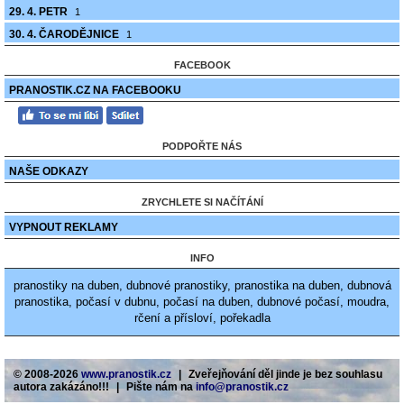
29. 4. PETR
1
30. 4. ČARODĚJNICE
1
FACEBOOK
PRANOSTIK.CZ NA FACEBOOKU
PODPOŘTE NÁS
NAŠE ODKAZY
ZRYCHLETE SI NAČÍTÁNÍ
VYPNOUT REKLAMY
INFO
pranostiky na duben, dubnové pranostiky, pranostika na duben, dubnová
pranostika, počasí v dubnu, počasí na duben, dubnové počasí, moudra,
rčení a přísloví, pořekadla
© 2008-2026
www.pranostik.cz
|
Zveřejňování děl jinde je bez souhlasu
autora zakázáno!!!
|
Pište nám na
info@pranostik.cz