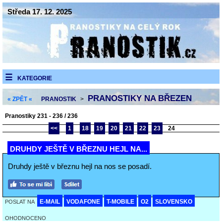
Středa 17. 12. 2025
KATEGORIE
PRANOSTIKY NA BŘEZEN
« ZPĚT «
PRANOSTIK
>
Pranostiky 231 - 236 / 236
<<
1
18
19
20
21
22
23
24
DRUHDY JEŠTĚ V BŘEZNU HEJL NA...
Druhdy ještě v březnu hejl na nos se posadí.
E-MAIL
VODAFONE
T-MOBILE
O2
SLOVENSKO
POSLAT NA
OHODNOCENO