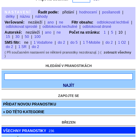
NASTAVENÍ
Řadit podle:
přidání
|
hodnocení
|
posílanosti
|
délky
|
názvu
|
náhody
Veršované:
nezáleží
|
ano
|
ne
Filtr obsahu:
odblokovat lechtivé
|
odblokovat sprosté
|
odblokovat nechutné
|
odblokovat drsné
Autorské:
nezáleží
|
ano
|
ne
Počet na stránku:
1
|
5
|
10
|
15
|
30
|
50
|
100
SMS filtr:
ne
|
1 Vodafone
|
do 2
|
do 5
|
1 T-Mobile
|
do 2
|
1 O2
|
do 2
|
1 SR
|
do 2
( Při současném nastavení se některé pranostiky nezobrazují. ) (
zobrazit všechny
)
HLEDÁNÍ V PRANOSTIKÁCH
ZAPOJTE SE
PŘIDAT NOVOU PRANOSTIKU
» DO TÉTO KATEGORIE
BŘEZEN
VŠECHNY PRANOSTIKY
236