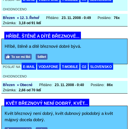
OHODNOCENO
Březen
» 12. 3. Řehoř
Přidáno:
23. 11. 2008 - 0:49
Posláno:
76x
Známka:
3,18 od 91 lidí
HŘÍBĚ, ŠTĚNĚ A DÍTĚ BŘEZNOVÉ...
Hříbě, štěně a dítě březnové dobré bývá.
E-MAIL
VODAFONE
T-MOBILE
O2
SLOVENSKO
POSLAT NA
OHODNOCENO
Březen
» Obecné
Přidáno:
23. 11. 2008 - 0:40
Posláno:
86x
Známka:
2,66 od 70 lidí
KVĚT BŘEZNOVÝ NENÍ DOBRÝ, KVĚT...
Květ březnový není dobrý, květ dubnový polodobrý a květ
májový docela dobrý.