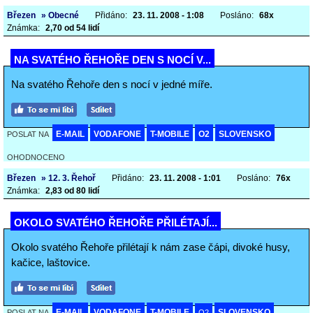
Březen
» Obecné
Přidáno:
23. 11. 2008 - 1:08
Posláno:
68x
Známka:
2,70 od 54 lidí
NA SVATÉHO ŘEHOŘE DEN S NOCÍ V...
Na svatého Řehoře den s nocí v jedné míře.
E-MAIL
VODAFONE
T-MOBILE
O2
SLOVENSKO
POSLAT NA
OHODNOCENO
Březen
» 12. 3. Řehoř
Přidáno:
23. 11. 2008 - 1:01
Posláno:
76x
Známka:
2,83 od 80 lidí
OKOLO SVATÉHO ŘEHOŘE PŘILÉTAJÍ...
Okolo svatého Řehoře přilétají k nám zase čápi, divoké husy,
kačice, laštovice.
E-MAIL
VODAFONE
T-MOBILE
SLOVENSKO
POSLAT NA
O2