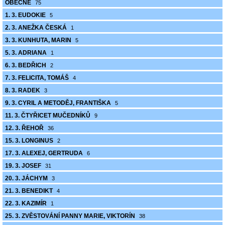
OBECNÉ
75
1. 3. EUDOKIE
5
2. 3. ANEŽKA ČESKÁ
1
3. 3. KUNHUTA, MARIN
5
5. 3. ADRIANA
1
6. 3. BEDŘICH
2
7. 3. FELICITA, TOMÁŠ
4
8. 3. RADEK
3
9. 3. CYRIL A METODĚJ, FRANTIŠKA
5
11. 3. ČTYŘICET MUČEDNÍKŮ
9
12. 3. ŘEHOŘ
36
15. 3. LONGINUS
2
17. 3. ALEXEJ, GERTRUDA
6
19. 3. JOSEF
31
20. 3. JÁCHYM
3
21. 3. BENEDIKT
4
22. 3. KAZIMÍR
1
25. 3. ZVĚSTOVÁNÍ PANNY MARIE, VIKTORÍN
38