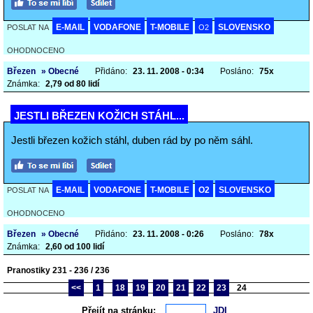
E-MAIL
VODAFONE
T-MOBILE
SLOVENSKO
POSLAT NA
O2
OHODNOCENO
Březen
» Obecné
Přidáno:
23. 11. 2008 - 0:34
Posláno:
75x
Známka:
2,79 od 80 lidí
JESTLI BŘEZEN KOŽICH STÁHL...
Jestli březen kožich stáhl, duben rád by po něm sáhl.
E-MAIL
VODAFONE
T-MOBILE
O2
SLOVENSKO
POSLAT NA
OHODNOCENO
Březen
» Obecné
Přidáno:
23. 11. 2008 - 0:26
Posláno:
78x
Známka:
2,60 od 100 lidí
Pranostiky 231 - 236 / 236
<<
1
18
19
20
21
22
23
24
Přejít na stránku: