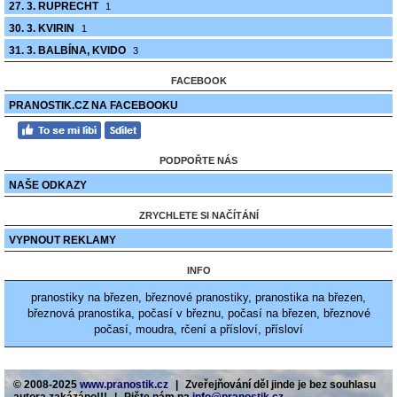
27. 3. RUPRECHT
1
30. 3. KVIRIN
1
31. 3. BALBÍNA, KVIDO
3
FACEBOOK
PRANOSTIK.CZ NA FACEBOOKU
PODPOŘTE NÁS
NAŠE ODKAZY
ZRYCHLETE SI NAČÍTÁNÍ
VYPNOUT REKLAMY
INFO
pranostiky na březen, březnové pranostiky, pranostika na březen,
březnová pranostika, počasí v březnu, počasí na březen, březnové
počasí, moudra, rčení a přísloví, přísloví
© 2008-2025
www.pranostik.cz
|
Zveřejňování děl jinde je bez souhlasu