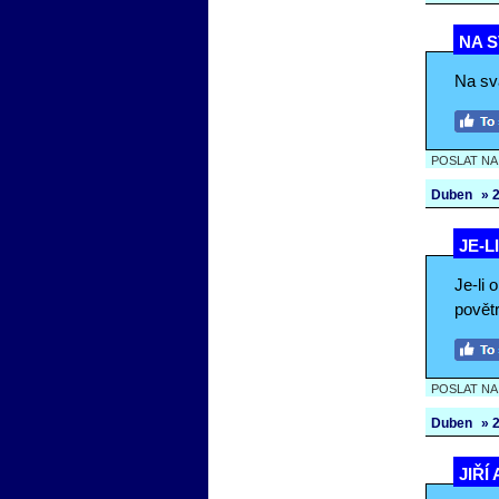
NA S
Na svat
POSLAT N
Duben
» 2
JE-L
Je-li 
povětr
POSLAT N
Duben
» 2
JIŘÍ