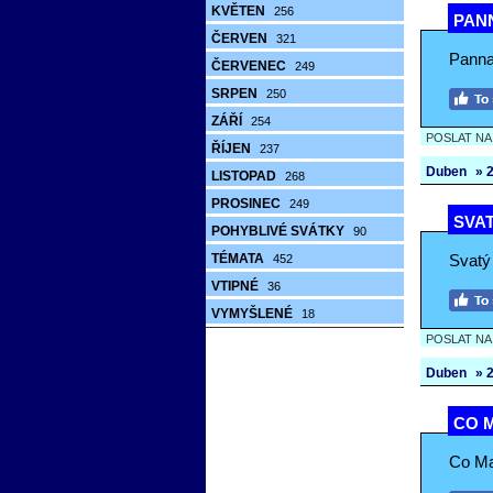
KVĚTEN
256
PANN
ČERVEN
321
Panna
ČERVENEC
249
SRPEN
250
ZÁŘÍ
254
POSLAT N
ŘÍJEN
237
Duben
» 2
LISTOPAD
268
PROSINEC
249
SVAT
POHYBLIVÉ SVÁTKY
90
TÉMATA
Svatý 
452
VTIPNÉ
36
VYMYŠLENÉ
18
POSLAT N
Duben
» 2
CO M
Co Mar