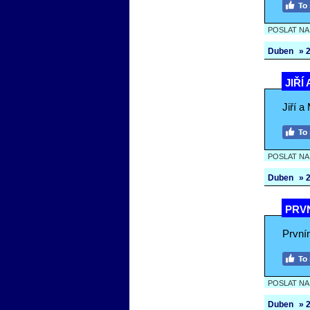
POSLAT N
Duben
» 2
JIŘÍ
Jiří a
POSLAT N
Duben
» 2
PRVN
Prvním
POSLAT N
Duben
» 2