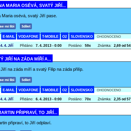
A MARIA OSÉVÁ, SVATÝ JIŘÍ...
 Maria osévá, svatý Jiří pase.
E-MAIL
VODAFONE
T-MOBILE
O2
SLOVENSKO
A
OHODNOCENO
4. 4. Jiří
Přidáno:
7. 4. 2013 - 0:00
Posláno:
59x
Známka:
2,69 od 54 
Ý JIŘÍ NA ZÁDA MÍŘÍ A...
Jiří na záda míří a svatý Filip na záda přilíp.
E-MAIL
VODAFONE
T-MOBILE
O2
SLOVENSKO
A
OHODNOCENO
4. 4. Jiří
Přidáno:
6. 4. 2013 - 0:00
Posláno:
70x
Známka:
2,35 od 57 
ARTIN PŘIPRAVÍ, TO JIŘÍ...
tin připraví, to Jiří odplaví.