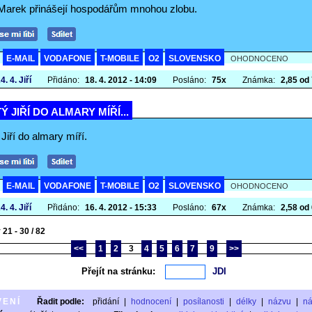
a Marek přinášejí hospodářům mnohou zlobu.
E-MAIL
VODAFONE
T-MOBILE
O2
SLOVENSKO
A
OHODNOCENO
4. 4. Jiří
Přidáno:
18. 4. 2012 - 14:09
Posláno:
75x
Známka:
2,85 od 
Ý JIŘÍ DO ALMARY MÍŘÍ...
Jiří do almary míří.
E-MAIL
VODAFONE
T-MOBILE
O2
SLOVENSKO
A
OHODNOCENO
4. 4. Jiří
Přidáno:
16. 4. 2012 - 15:33
Posláno:
67x
Známka:
2,58 od 
21 - 30 / 82
<<
1
2
3
4
5
6
7
9
>>
Přejít na stránku:
VENÍ
Řadit podle:
přidání
|
hodnocení
|
posílanosti
|
délky
|
názvu
|
n