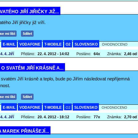
VATÉHO JIŘÍ JIŘIČKY JIŽ...
ého Jiří jiřičky již víří.
E-MAIL
VODAFONE
T-MOBILE
O2
SLOVENSKO
A
OHODNOCENO
4. 4. Jiří
Přidáno:
22. 4. 2012 - 14:02
Posláno:
64x
Známka:
2,46 od 
I O SVATÉM JIŘÍ KRÁSNĚ A...
o svatém Jiří krásně a teplo, bude po Jiřím následovat nepříjemná
nost.
E-MAIL
VODAFONE
T-MOBILE
SLOVENSKO
A
O2
OHODNOCENO
4. 4. Jiří
Přidáno:
20. 4. 2012 - 18:12
Posláno:
77x
Známka:
2,70 od 
 A MAREK PŘINÁŠEJÍ...