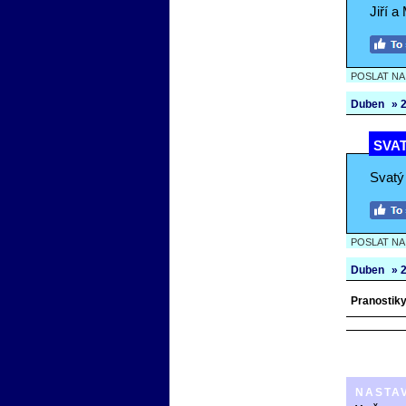
Jiří 
POSLAT N
Duben
» 2
SVAT
Svatý 
POSLAT N
Duben
» 2
Pranostiky 
NASTA