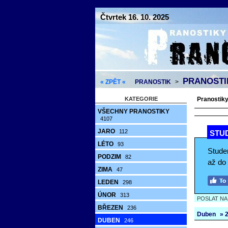
Čtvrtek 16. 10. 2025
PRANOSTIK
« ZPĚT «
PRANOSTIK
>
KATEGORIE
Pranostiky 
VŠECHNY PRANOSTIKY
4107
JARO
112
STUD
LÉTO
93
Stude
PODZIM
82
až do
ZIMA
47
LEDEN
298
ÚNOR
313
POSLAT N
BŘEZEN
236
Duben
» 2
DUBEN
246