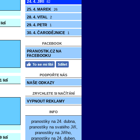
24. 4. JIŘÍ
82
25. 4. MAREK
26
28. 4. VITAL
2
lidí
29. 4. PETR
1
30. 4. ČARODĚJNICE
1
FACEBOOK
PRANOSTIK.CZ NA
FACEBOOKU
PODPOŘTE NÁS
 lidí
NAŠE ODKAZY
ZRYCHLETE SI NAČÍTÁNÍ
VYPNOUT REKLAMY
INFO
pranostiky na 24. dubna,
pranostiky na svatého Jiří,
pranostiky na Jiřího,
 lidí
pranostiky na 24. duben,