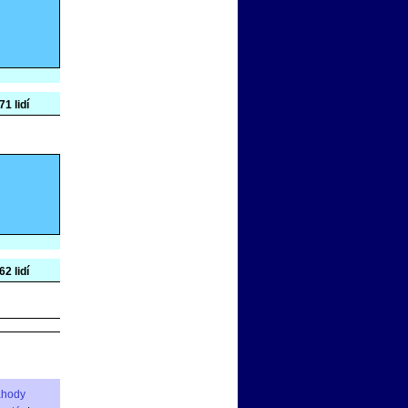
71 lidí
62 lidí
áhody