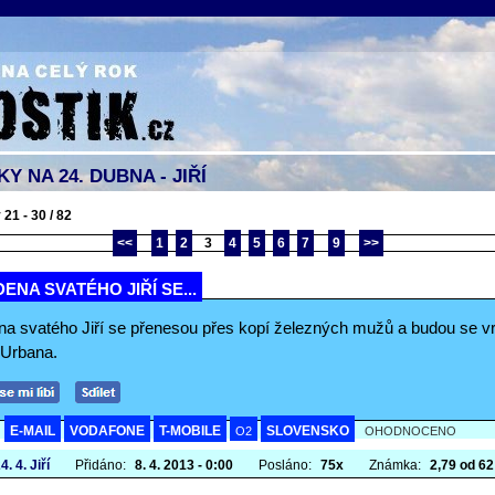
Y NA 24. DUBNA - JIŘÍ
21 - 30 / 82
<<
1
2
3
4
5
6
7
9
>>
ENA SVATÉHO JIŘÍ SE...
na svatého Jiří se přenesou přes kopí železných mužů a budou se v
 Urbana.
E-MAIL
VODAFONE
T-MOBILE
SLOVENSKO
A
O2
OHODNOCENO
4. 4. Jiří
Přidáno:
8. 4. 2013 - 0:00
Posláno:
75x
Známka:
2,79 od 62 