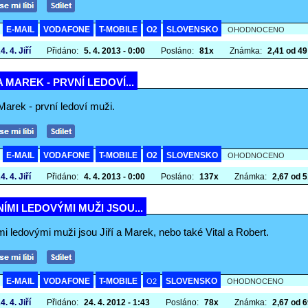
E-MAIL
VODAFONE
T-MOBILE
O2
SLOVENSKO
A
OHODNOCENO
4. 4. Jiří
Přidáno:
5. 4. 2013 - 0:00
Posláno:
81x
Známka:
2,41 od 49 
 A MAREK - PRVNÍ LEDOVÍ...
 Marek - první ledoví muži.
E-MAIL
VODAFONE
T-MOBILE
O2
SLOVENSKO
A
OHODNOCENO
4. 4. Jiří
Přidáno:
4. 4. 2013 - 0:00
Posláno:
137x
Známka:
2,67 od 51
ÍMI LEDOVÝMI MUŽI JSOU...
i ledovými muži jsou Jiří a Marek, nebo také Vital a Robert.
E-MAIL
VODAFONE
T-MOBILE
SLOVENSKO
A
O2
OHODNOCENO
4. 4. Jiří
Přidáno:
24. 4. 2012 - 1:43
Posláno:
78x
Známka:
2,67 od 69