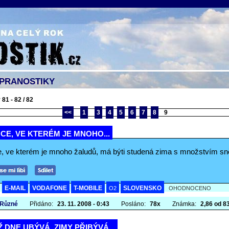
 PRANOSTIKY
81 - 82 / 82
<<
1
3
4
5
6
7
8
9
CE, VE KTERÉM JE MNOHO...
e, ve kterém je mnoho žaludů, má býti studená zima s množstvím sn
E-MAIL
VODAFONE
T-MOBILE
SLOVENSKO
A
O2
OHODNOCENO
 Různé
Přidáno:
23. 11. 2008 - 0:43
Posláno:
78x
Známka:
2,86 od 83
 DNE UBÝVÁ, ZIMY PŘIBÝVÁ...