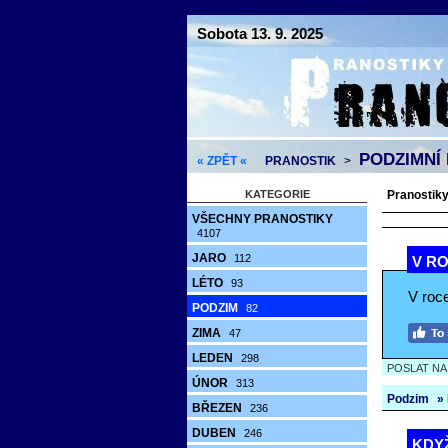
Sobota 13. 9. 2025
PODZIMNÍ
« ZPĚT «
PRANOSTIK
>
KATEGORIE
Pranostiky 
VŠECHNY PRANOSTIKY
4107
JARO
112
V RO
LÉTO
93
V roc
PODZIM
82
ZIMA
47
LEDEN
298
POSLAT N
ÚNOR
313
Podzim
»
BŘEZEN
236
DUBEN
246
KDYŽ