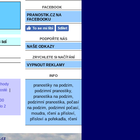
FACEBOOK
PRANOSTIK.CZ NA
FACEBOOKU
PODPOŘTE NÁS
 lidí
NAŠE ODKAZY
ZRYCHLETE SI NAČÍTÁNÍ
VYPNOUT REKLAMY
INFO
áhody
pranostiky na podzim,
rosté
|
podzimní pranostiky,
pranostika na podzim,
00
podzimní pranostika, počasí
do 2
na podzim, podzimní počasí,
moudra, rčení a přísloví,
přísloví a pořekadla, rčení
.cz