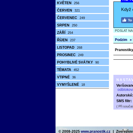
KVĚTEN
256
Když 
ČERVEN
321
ČERVENEC
249
SRPEN
250
POSLAT N
ZÁŘÍ
254
Podzim
»
ŘÍJEN
237
LISTOPAD
268
Pranostiky 
PROSINEC
249
POHYBLIVÉ SVÁTKY
90
TÉMATA
452
VTIPNÉ
36
NASTA
VYMYŠLENÉ
18
Veršovan
odblokov
Autorské
SMS filtr:
( Při souča
© 2008-2025
www.pranostik.cz
|
Zveřejňová