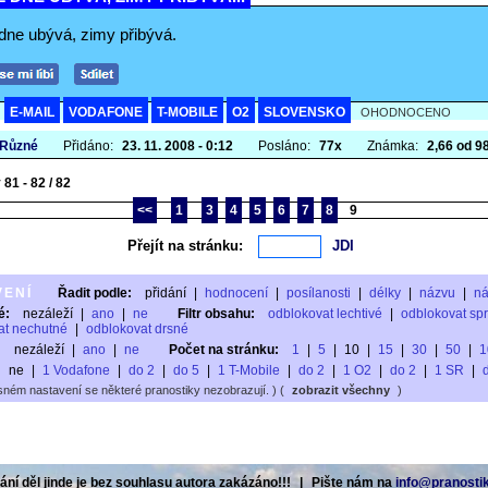
dne ubývá, zimy přibývá.
E-MAIL
VODAFONE
T-MOBILE
O2
SLOVENSKO
A
OHODNOCENO
 Různé
Přidáno:
23. 11. 2008 - 0:12
Posláno:
77x
Známka:
2,66 od 98
81 - 82 / 82
<<
1
3
4
5
6
7
8
9
Přejít na stránku:
VENÍ
Řadit podle:
přidání
|
hodnocení
|
posílanosti
|
délky
|
názvu
|
n
é:
nezáleží
|
ano
|
ne
Filtr obsahu:
odblokovat lechtivé
|
odblokovat sp
at nechutné
|
odblokovat drsné
:
nezáleží
|
ano
|
ne
Počet na stránku:
1
|
5
|
10
|
15
|
30
|
50
|
1
ne
|
1 Vodafone
|
do 2
|
do 5
|
1 T-Mobile
|
do 2
|
1 O2
|
do 2
|
1 SR
|
sném nastavení se některé pranostiky nezobrazují. ) (
zobrazit všechny
)
ní děl jinde je bez souhlasu autora zakázáno!!!
|
Pište nám na
info@pranostik