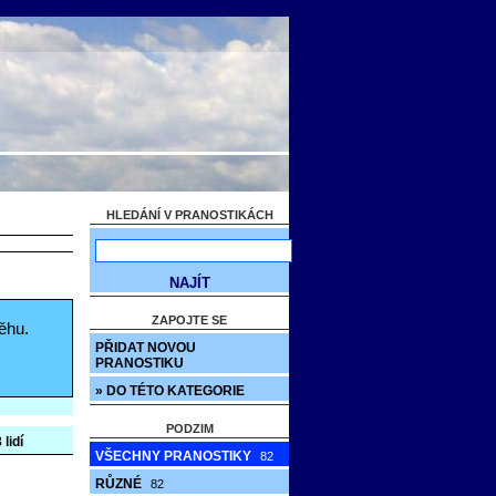
HLEDÁNÍ V PRANOSTIKÁCH
ZAPOJTE SE
ěhu.
PŘIDAT NOVOU
PRANOSTIKU
» DO TÉTO KATEGORIE
PODZIM
 lidí
VŠECHNY PRANOSTIKY
82
RŮZNÉ
82